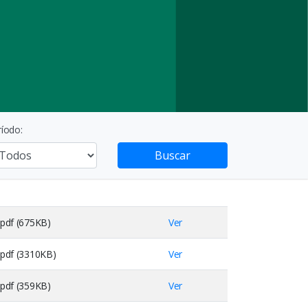
ríodo:
Buscar
pdf (675KB)
Ver
pdf (3310KB)
Ver
pdf (359KB)
Ver